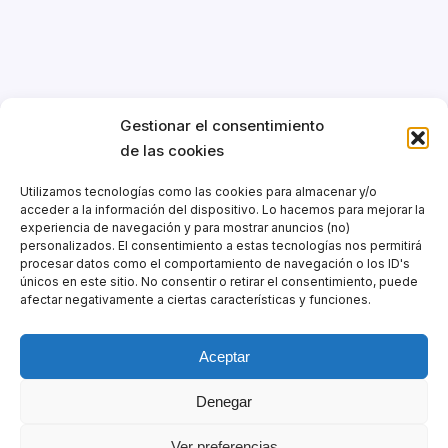
Gestionar el consentimiento
de las cookies
Secciones
Utilizamos tecnologías como las cookies para almacenar y/o
acceder a la información del dispositivo. Lo hacemos para mejorar la
🛠️ Nuestras recomendaciones
experiencia de navegación y para mostrar anuncios (no)
personalizados. El consentimiento a estas tecnologías nos permitirá
🎙️ Capó Abierto
procesar datos como el comportamiento de navegación o los ID's
únicos en este sitio. No consentir o retirar el consentimiento, puede
Zwift
afectar negativamente a ciertas características y funciones.
Indicadores de entrenamiento
Aceptar
Consejos y Utilidades
Descargas
Denegar
Rollo legal
Ver preferencias