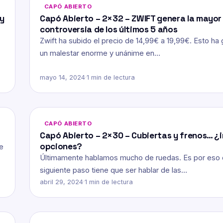
CAPÓ ABIERTO
 y
Capó Abierto – 2×32 – ZWIFT genera la mayor
controversia de los últimos 5 años
Zwift ha subido el precio de 14,99€ a 19,99€. Esto ha
un malestar enorme y unánime en…
mayo 14, 2024
·
1 min de lectura
CAPÓ ABIERTO
Capó Abierto – 2×30 – Cubiertas y frenos… ¿i
opciones?
de
Últimamente hablamos mucho de ruedas. Es por eso 
siguiente paso tiene que ser hablar de las…
abril 29, 2024
·
1 min de lectura