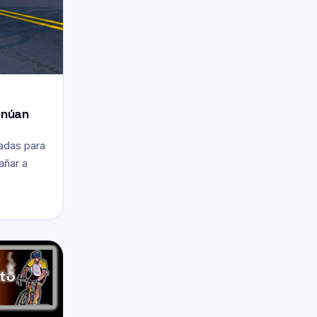
inúan
adas para
añar a