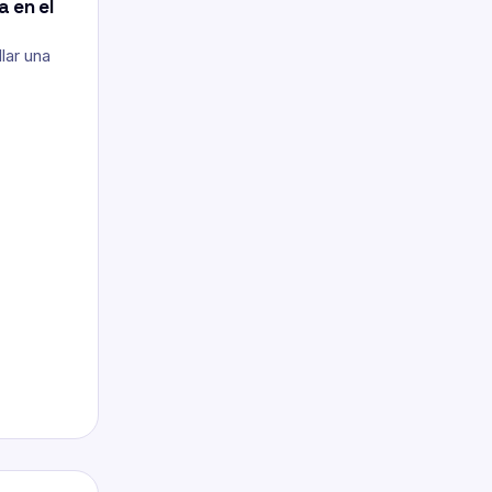
 en el
lar una