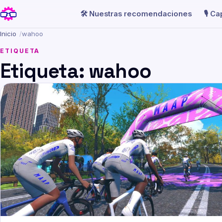
🛠️ Nuestras recomendaciones
🎙️ C
Inicio
/
wahoo
ETIQUETA
Etiqueta:
wahoo