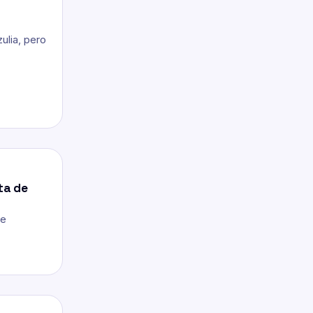
d
ulia, pero
ta de
ne