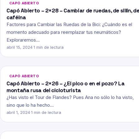
CAPÓ ABIERTO
Capó Abierto – 2×28 – Cambiar de ruedas, de sillín, d
caféina
Factores para Cambiar las Ruedas de la Bici: ¿Cuándo es el
momento adecuado para reemplazar tus neumáticos?
Exploraremos…
abril 15, 2024
·
1 min de lectura
CAPÓ ABIERTO
Capó Abierto – 2×26 – ¿El pico o en el pozo? La
montaña rusa del cicloturista
¿Has visto el Tour de Flandes? Pues Ana no sólo lo ha visto,
sino que lo ha hecho…
abril 1, 2024
·
1 min de lectura