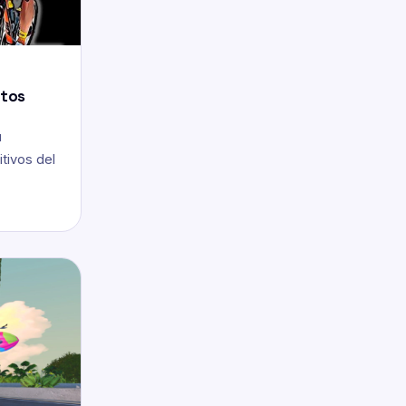
ctos
u
tivos del