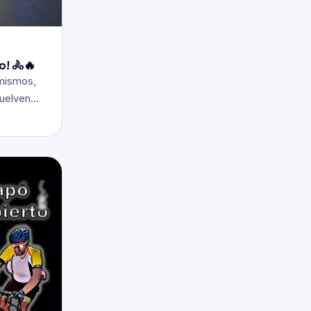
o! 🚴🔥
 mismos,
vuelven…