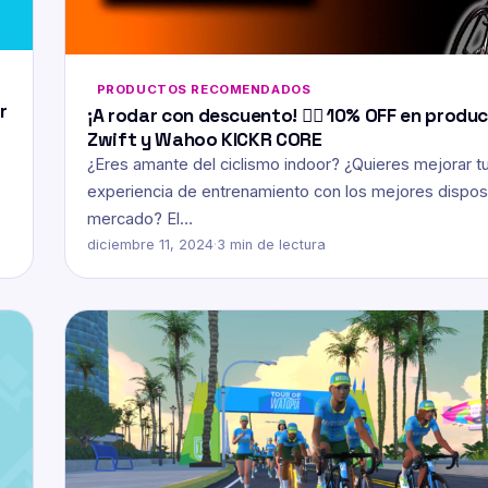
PRODUCTOS RECOMENDADOS
r
¡A rodar con descuento! 🚴‍♂️ 10% OFF en produ
Zwift y Wahoo KICKR CORE
¿Eres amante del ciclismo indoor? ¿Quieres mejorar t
experiencia de entrenamiento con los mejores disposi
mercado? El…
diciembre 11, 2024
·
3 min de lectura