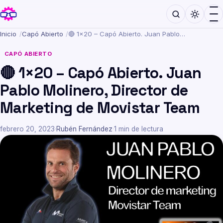
Inicio
/
Capó Abierto
/
🔴 1×20 – Capó Abierto. Juan Pablo…
CAPÓ ABIERTO
🔴 1×20 – Capó Abierto. Juan
Pablo Molinero, Director de
Marketing de Movistar Team
febrero 20, 2023
·
Rubén Fernández
·
1 min de lectura